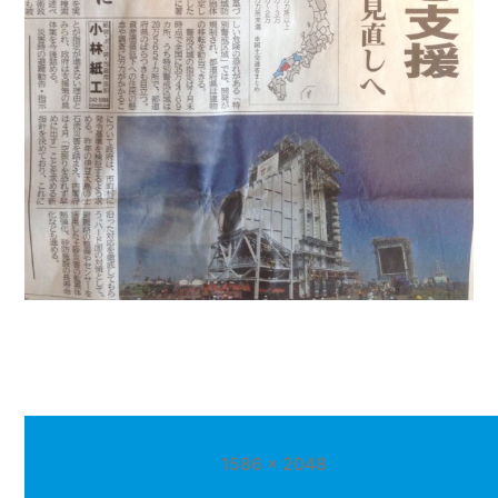
フ
1586 × 2048
ル