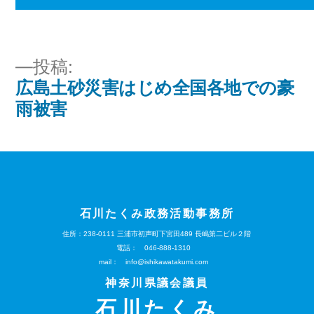
サ
イ
ズ
投
投稿:
広島土砂災害はじめ全国各地での豪
稿
雨被害
ナ
ビ
ゲ
石川たくみ政務活動事務所
ー
住所：238-0111
三浦市初声町下宮田489
長嶋第二ビル２階
シ
電話：
046-888-1310
mail：
info@ishikawatakumi.com
ョ
神奈川県議会議員
石川たくみ