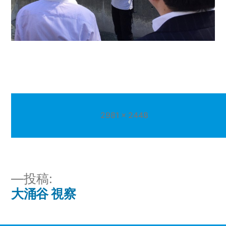
フ
2981 × 2448
ル
サ
イ
ズ
投
投稿:
大涌谷 視察
稿
ナ