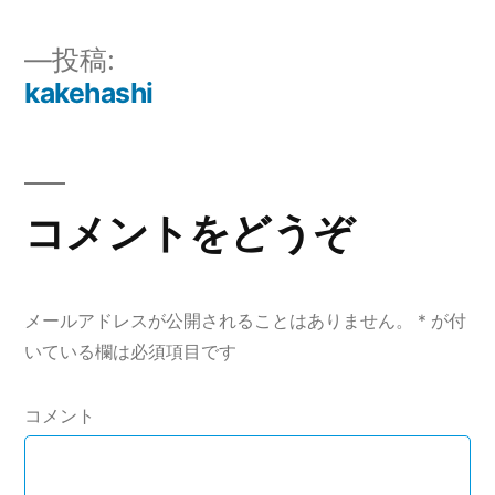
イ
ズ
投
投稿:
kakehashi
稿
ナ
ビ
コメントをどうぞ
ゲ
ー
メールアドレスが公開されることはありません。
*
が付
シ
いている欄は必須項目です
ョ
コメント
ン