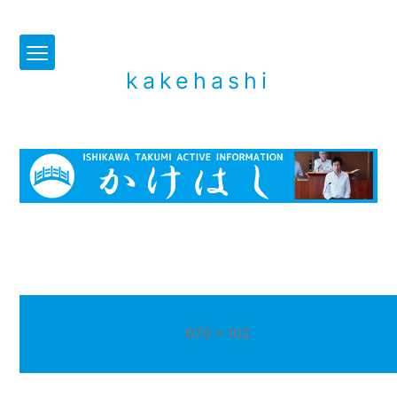
kakehashi
フ
670 × 102
ル
サ