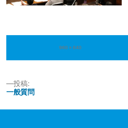
フ
960 × 640
ル
サ
イ
ズ
投
投稿:
一般質問
稿
ナ
ビ