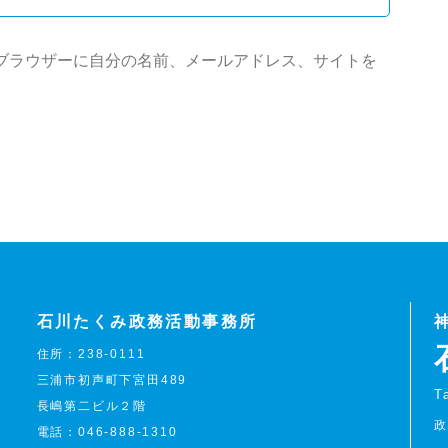
ブラウザーに自分の名前、メールアドレス、サイトを
石川たくみ政務活動事務所
住所：238-0111
三浦市初声町下宮田489
T
長嶋第二ビル２階
電話：
046-888-1310