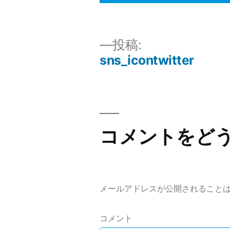
投
投稿:
sns_icontwitter
稿
ナ
コメントをど
ビ
ゲ
メールアドレスが公開されること
ー
コメント