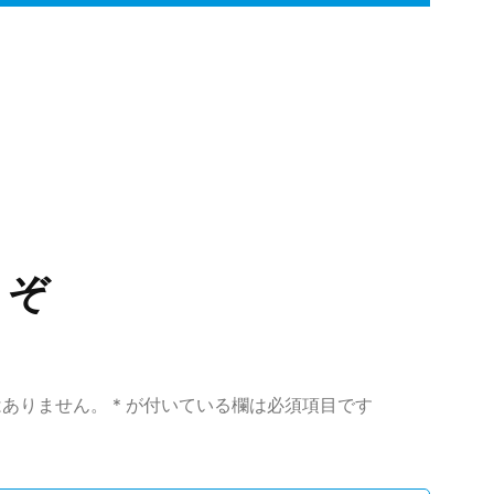
サ
イ
ズ
うぞ
はありません。
*
が付いている欄は必須項目です