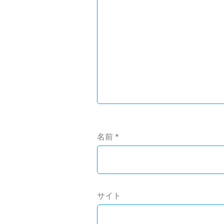
シ
ョ
ン
名前
*
サイト