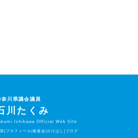
神奈川県議会議員
石川たくみ
akumi Ishikawa Official Web Site
政策
|
プロフィール
|
後援会
|
かけはし
|
ブログ