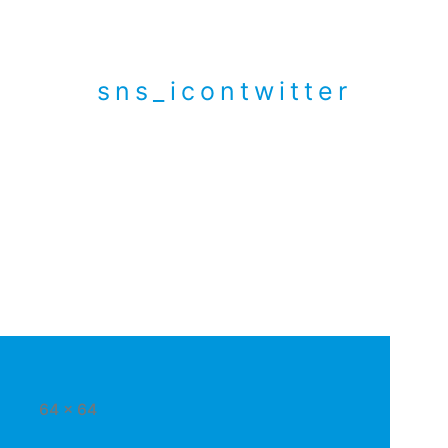
sns_icontwitter
フ
64 × 64
ル