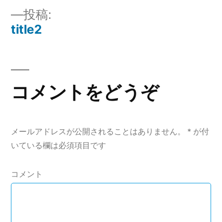
ズ
投
投稿:
title2
稿
ナ
ビ
コメントをどうぞ
ゲ
ー
メールアドレスが公開されることはありません。
*
が付
シ
いている欄は必須項目です
ョ
コメント
ン