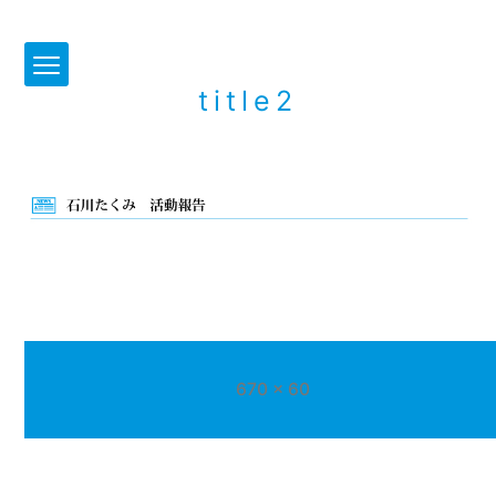
title2
フ
670 × 60
ル
サ
イ